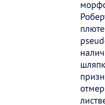
морф
Робе
плюте
pseu
нали
шляп
приз
отме
лист