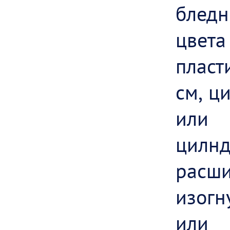
блед
цвет
плас
см, ц
или
цил
расш
изог
или 