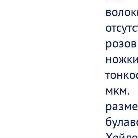
волок
отсут
розов
ножки
тонк
мкм. 
разм
була
Хейл