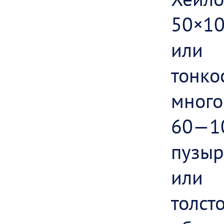
50×1
или
тонк
много
60—
пузы
или
толс