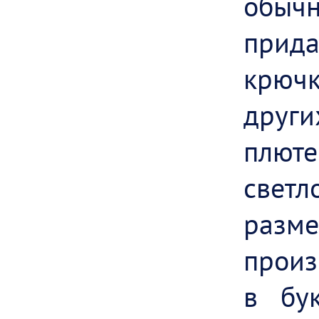
обыч
прид
крюч
друг
плюте
свет
разм
произ
в бу