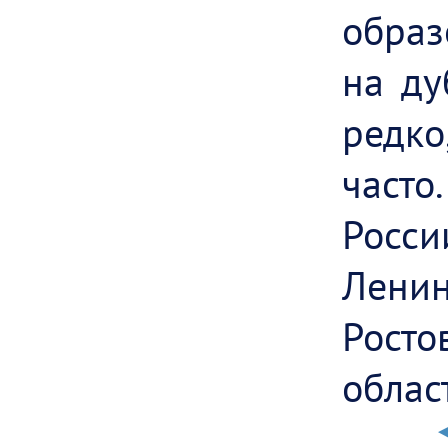
образ
на ду
редк
част
Рос
Ленин
Рос
облас