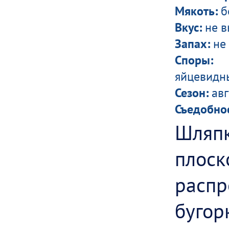
Мякоть:
б
Вкус:
не в
Запах:
не
Споры:
г
яйцевидны
Сезон:
авг
Съедобнос
Шляп
пло
расп
буго