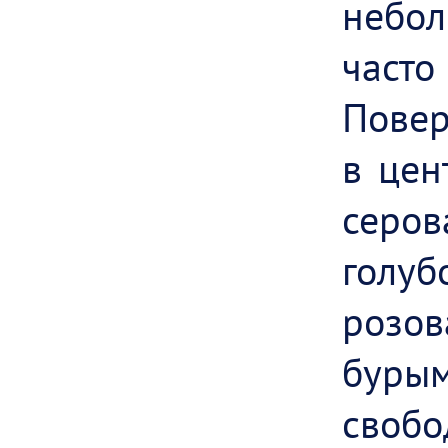
небо
часто
Повер
в цен
серов
голу
розо
буры
свобо