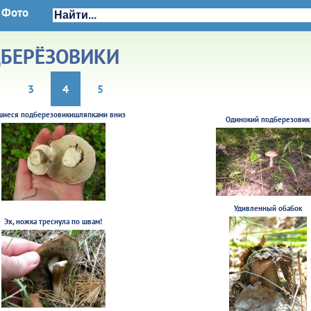
Фото
БЕРЁЗОВИКИ
3
4
5
шиеся подберезовикишляпками вниз
Одинокий подберезовик
Удивленный обабок
Эх, ножка треснула по швам!