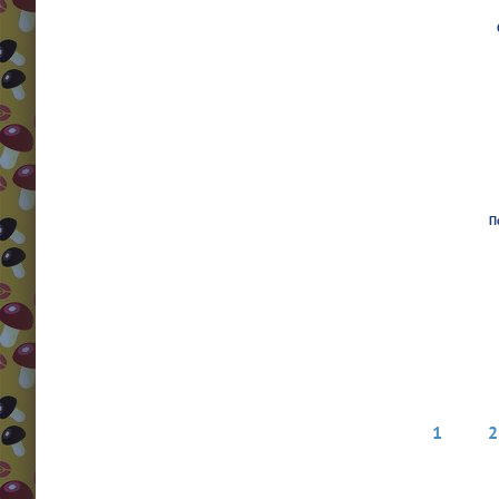
П
1
2