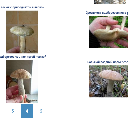
Обабок с приподнятой шляпкой
Сросшиеся подберезовики в 
одберезовик с изогнутой ножкой
Большой поздний подберез
3
4
5