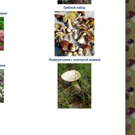
Грибной набор
руках
Подберезовик с изогнутой ножкой
овик