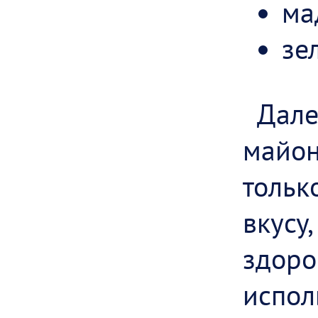
ма
зе
Дале
майо
тольк
вкусу
здоро
испол