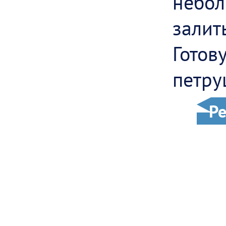
небол
залит
Гото
петру
Ре