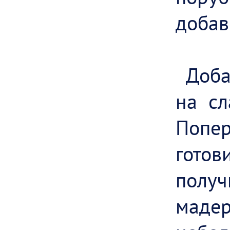
добав
Доба
на сл
Попер
гото
получ
маде