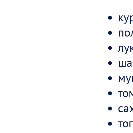
ку
по
лук
ша
мук
то
сах
то