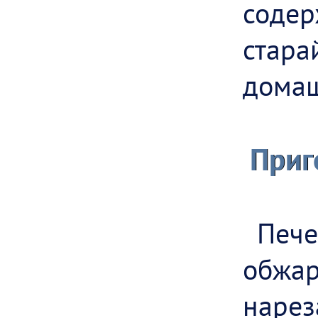
соде
стара
домаш
Приг
Пече
обжар
нарез