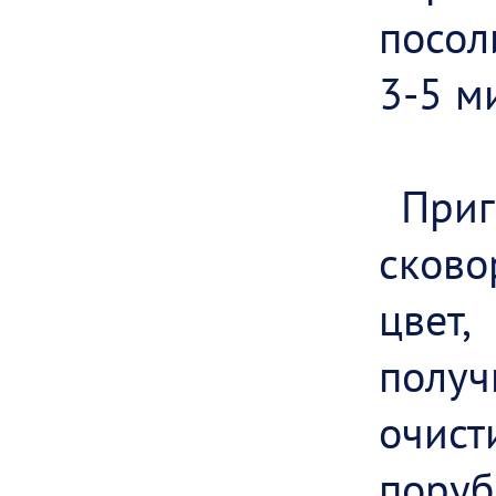
посол
3-5 м
При
сково
цвет,
полу
очист
пору